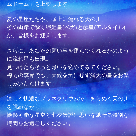
ムドーム」を上映します。
夏の星座たちや、頭上に流れる天の川、
その両岸で瞬く織姫星(ベガ)と彦星(アルタイル)
が、皆様をお迎えします。
さらに、あなたの願い事を運んでくれるかのよう
に流れ星も出現。
見つけたらそっと願いを込めてみてください。
梅雨の季節でも、天候を気にせず満天の星をお楽
しみいただけます。
涼しく快適なプラネタリウムで、きらめく天の川
を眺めながら、
撮影可能な星空と七夕伝説に思いを馳せる特別な
時間をお過ごしください。