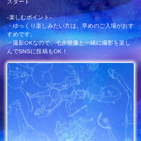
スタート
-楽しむポイント-
・ゆっくり楽しみたい方は、早めのご入場がおす
すめです。
・撮影OKなので、七夕映像と一緒に撮影を楽し
んでSNSに投稿もOK！