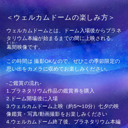
＜ウェルカムドームの楽しみ方＞
ウェルカムドームとは、ドーム入場後からプラネ
タリウム本編が始まるまでの間に上映される、
まくあい
幕間
映像です。
この時間は 撮影OKなので、ぜひこの季節限定の
思い出をカメラに収めてお楽しみください。
-ご鑑賞の流れ-
1.プラネタリウム作品の鑑賞券を購入
2.ドーム開場後に入場
3.ウェルカムドーム上映（約5〜10分）七夕の映
像鑑賞・写真/動画撮影をお楽しみください
4.ウェルカムドーム終了後、プラネタリウム本編