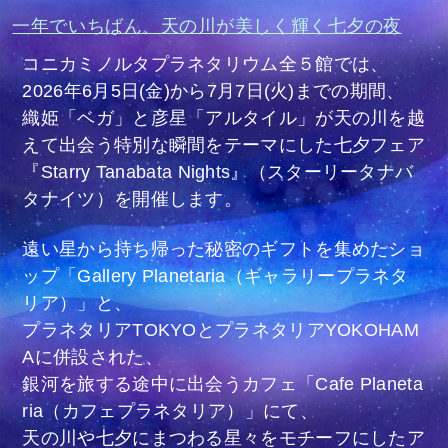
一年でいちばん、天の川が美しく輝く七夕の夜
コニカミノルタプラネタリウム全５館では、
2026年6月5日(金)から7月7日(火)までの期間、
織姫「ベガ」と彦星「アルタイル」が天の川を越
えて出会う特別な瞬間をテーマにした七夕フェア
『Starry Tanabata Nights』（スターリータナバ
タナイツ）を開催します。
遠い星から持ち帰った秘密のギフトを集めたショ
ップ「Gallery Planetaria（ギャラリープラネタ
リア）」と、
プラネタリアTOKYOとプラネタリアYOKOHAM
Aに併設された、
銀河を旅する途中に出会うカフェ「Cafe Planeta
ria（カフェプラネタリア）」にて、
天の川や七夕にまつわる星々をモチーフにしたア