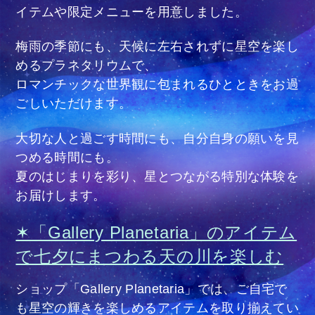
イテムや限定メニューを用意しました。
梅雨の季節にも、天候に左右されずに星空を楽し
めるプラネタリウムで、
ロマンチックな世界観に包まれるひとときをお過
ごしいただけます。
大切な人と過ごす時間にも、自分自身の願いを見
つめる時間にも。
夏のはじまりを彩り、星とつながる特別な体験を
お届けします。
✶「Gallery Planetaria」のアイテム
で七夕にまつわる天の川を楽しむ
ショップ「Gallery Planetaria」では、ご自宅で
も星空の輝きを楽しめるアイテムを取り揃えてい