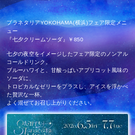
プラネタリアYOKOHAMA(横浜)​フェア限定メニ
ュー
『七夕クリームソーダ』​￥850
七夕の夜空をイメージしたフェア限定のノンアル
コールドリンク。​
ブルーハワイと、甘酸っぱいアプリコット風味の
ソーダに、
トロピカルなゼリーをプラスし、​アイスを浮かべ
た贅沢な一杯。​
よく混ぜてお召し上がりください。​