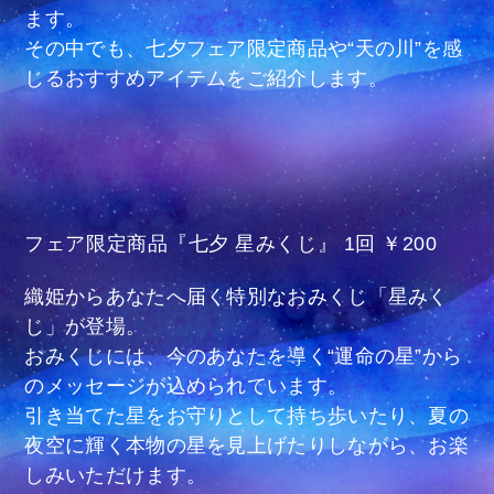
ます。
その中でも、七夕フェア限定商品や“天の川”を感
じるおすすめアイテムをご紹介します。
フェア限定商品『七夕 星みくじ』 1回 ￥200
織姫からあなたへ届く特別なおみくじ「星みく
じ」が登場。
おみくじには、今のあなたを導く“運命の星”から
のメッセージが込められています。
引き当てた星をお守りとして持ち歩いたり、夏の
夜空に輝く本物の星を見上げたりしながら、お楽
しみいただけます。