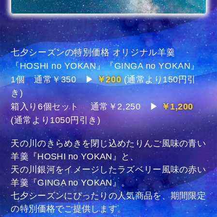
七夕シーズンの特別価格 オリジナル羊羹
『HOSHI no YOKAN』『GINGA no YOKAN』
1個 通常￥350 ▶
￥200
(通常より150円引
き)
箱入り6個セット 通常￥2,250 ▶
￥1,200
(通常より1050円引き)
天の川のきらめきを閉じ込めたりんご風味の青い
羊羹『HOSHI no YOKAN』と、
天の川銀河をイメージしたラズベリー風味の赤い
羊羹『GINGA no YOKAN』。
七夕シーズンにぴったりの人気商品を、期間限定
の特別価格でご提供します。