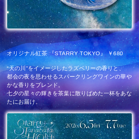
オリジナル紅茶 『STARRY TOKYO』 ￥680
“天の川”をイメージしたラズベリーの香りと、
都会の夜を思わせるスパークリングワインの華や
かな香りをブレンド。
七夕の星々の輝きを茶葉に散りばめた一杯をあな
たにお届け。