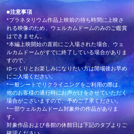
■注意事項
*プラネタリウム作品上映前の待ち時間に上映さ
れる映像のため、ウェルカムドームのみのご鑑賞
はできません。
*本編上映開始の直前にご入場された場合、ウェ
ルカムドームがすでに終了している場合がありま
すので、
ゆっくりとお楽しみになりたい方は開場後お早め
にご入場ください。
*一般シートでリクライニングをご利用の際は、
他のお客様の通行時にお声がけをさせていただく
場合がございますので、予めご了承ください。
*一部ウェルカムドーム対象外の作品がありま
す。
対象作品および各館の休館日は下記のタブよりご
確認ください。