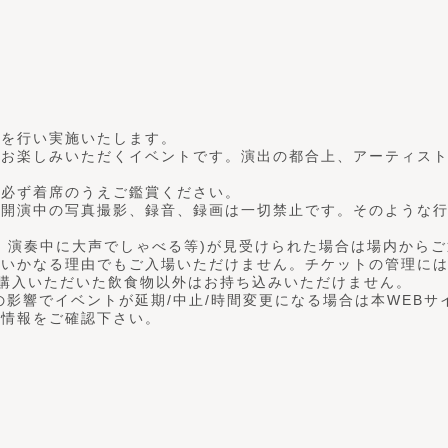
策を行い実施いたします。
をお楽しみいただくイベントです。演出の都合上、アーティス
、必ず着席のうえご鑑賞ください。
ら開演中の写真撮影、録音、録画は一切禁止です。そのような
、演奏中に大声でしゃべる等)が見受けられた場合は場内から
はいかなる理由でもご入場いただけません。チケットの管理に
ご購入いただいた飲食物以外はお持ち込みいただけません。
の影響でイベントが延期/中止/時間変更になる場合は本WEBサ
新情報をご確認下さい。