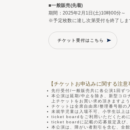
■一般販売(先着)
期間：2025年2月1日(土)10時00分～
※予定枚数に達し次第受付を終了しま
チケット受付はこちら
【チケットお申込みに関する注意
先行受付/一般販売共に各公演1回ず
本公演は延期/中止を除き、新型コロ
上チケットをお買い求め頂きますよ
チケットは全席自由席/整理番号順の
未就学児童は入場不可、小学生以上
ticket boardをご利用いただく
ticket boardに記載の応募規
本公演は、障がい者割引を含む、全