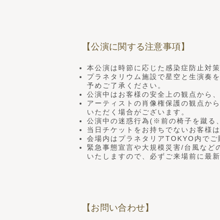
【公演に関する注意事項】
本公演は時節に応じた感染症防止対
プラネタリウム施設で星空と生演奏
予めご了承ください。
公演中はお客様の安全上の観点から
アーティストの肖像権保護の観点か
いただく場合がございます。
公演中の迷惑行為(※前の椅子を蹴る
当日チケットをお持ちでないお客様
会場内はプラネタリアTOKYO内で
緊急事態宣言や大規模災害/台風など
いたしますので、必ずご来場前に最
【お問い合わせ】