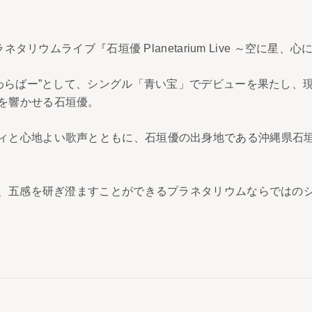
ラネタリウムライブ『石垣優 Planetarium Live ～空に
なわらばー”として、シングル「青い宝」でデビューを果たし
を響かせる石垣優。
ィと心地よい歌声とともに、石垣優の出身地である沖縄県石
迎え、五感を研ぎ澄ますことができるプラネタリウムならではの