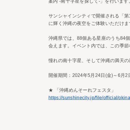
案内 -南十字星を探して-」を行います
サンシャインシティで開催される「第
に輝く沖縄の夜空をご体験いただけま
沖縄県では、88個ある星座のうち8
会えます。イベント内では、この季節
憧れの南十字星、そして沖縄の満天の
開催期間：2024年5月24日(金)～6月2日
★ 「沖縄めんそーれフェスタ」
https://sunshinecity.jp/file/official/oki