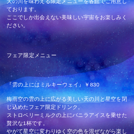
天の川を味わえる限定メニューを各館でご用意し
ております。
ここでしか出会えない美味しい宇宙をお楽しみく
ださい。
フェア限定メニュー
『雲の上にはミルキーウェイ』￥830
梅雨空の雲の上に広がる美しい天の川と星空を閉
じ込めたフェア限定ドリンク。
ストロベリーミルクの上にバニラアイスを乗せた
贅沢な1杯です。
やがて星空に変わりゆく空の色を混ぜながら楽し