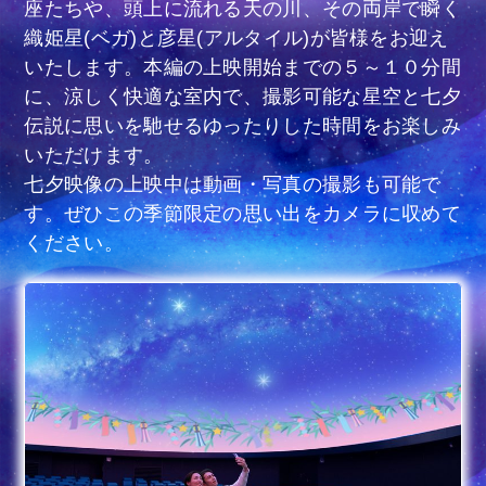
座たちや、頭上に流れる天の川、その両岸で瞬く
織姫星(ベガ)と彦星(アルタイル)が皆様をお迎え
いたします。本編の上映開始までの５～１０分間
に、涼しく快適な室内で、撮影可能な星空と七夕
伝説に思いを馳せるゆったりした時間をお楽しみ
いただけます。
七夕映像の上映中は動画・写真の撮影も可能で
す。ぜひこの季節限定の思い出をカメラに収めて
ください。