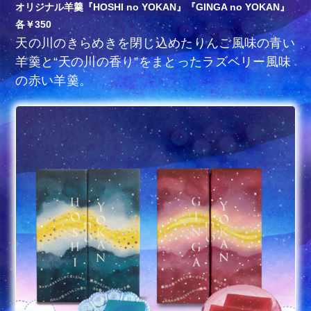
オリジナル羊羹『HOSHI no YOKAN』『GINGA no YOKAN』
各￥350
天の川のきらめきを閉じ込めたりんご風味の青い
羊羹と“天の川の香り”をまとったラズベリー風味
の赤い羊羹。