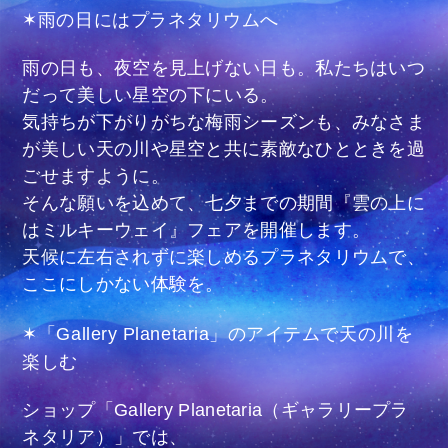
✶雨の日にはプラネタリウムへ
雨の日も、夜空を見上げない日も。私たちはいつ
だって美しい星空の下にいる。
気持ちが下がりがちな梅雨シーズンも、みなさま
が美しい天の川や星空と共に素敵なひとときを過
ごせますように。
そんな願いを込めて、七夕までの期間『雲の上に
はミルキーウェイ』フェアを開催します。
天候に左右されずに楽しめるプラネタリウムで、
ここにしかない体験を。
✶「Gallery Planetaria」のアイテムで天の川を
楽しむ
ショップ「Gallery Planetaria（ギャラリープラ
ネタリア）」では、