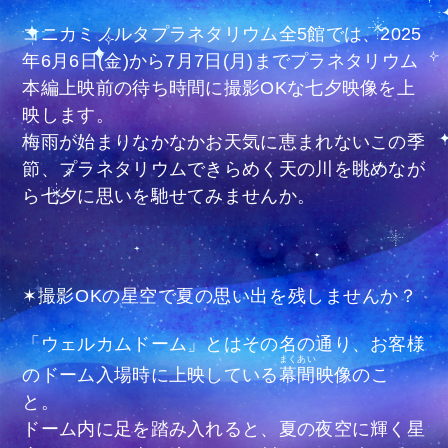
コニカミノルタプラネタリウム全5館では、2025
年6月6日(金)から7月7日(月)までプラネタリウム
本編上映前の待ち時間に撮影OKな七夕映像を上
映します。
梅雨が始まりなかなかお天気に恵まれないこの季
節、プラネタリウムできらめく天の川を眺めなが
ら七夕に思いを馳せてみませんか。
✶撮影OKの星空で夏の思い出を残しませんか？
「ウェルカムドーム」とはその名の通り、お客様
まくあい
のドーム入場時に上映している
幕間
映像のこ
と。
ドーム内に足を踏み入れると、夏の夜空に輝く星