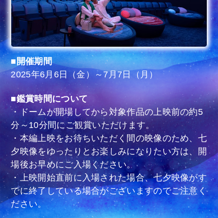
■開催期間
2025年6月6日（金）～7月7日（月）
■鑑賞時間について
・ドームが開場してから対象作品の上映前の約5
分～10分間にご観賞いただけます。
・本編上映をお待ちいただく間の映像のため、七
夕映像をゆったりとお楽しみになりたい方は、開
場後お早めにご入場ください。
・上映開始直前に入場された場合、七夕映像がす
でに終了している場合がございますのでご注意く
ださい。