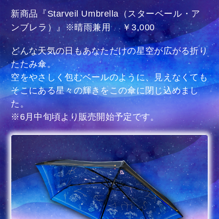
新商品『Starveil Umbrella（スターベール・ア
ンブレラ）』※晴雨兼用 ￥3,000
どんな天気の日もあなただけの星空が広がる折り
たたみ傘。
空をやさしく包むベールのように、見えなくても
そこにある星々の輝きをこの傘に閉じ込めまし
た。
※6月中旬頃より販売開始予定です。