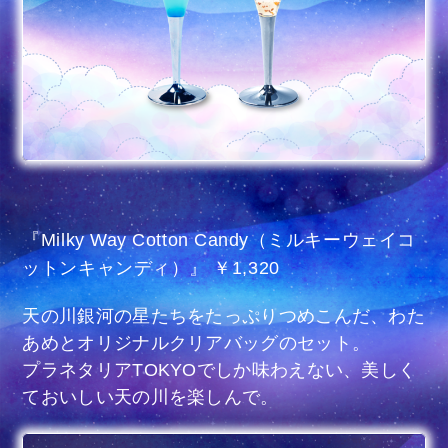
『Milky Way Cotton Candy（ミルキーウェイコ
ットンキャンディ）』 ￥1,320
天の川銀河の星たちをたっぷりつめこんだ、わた
あめとオリジナルクリアバッグのセット。
プラネタリアTOKYOでしか味わえない、美しく
ておいしい天の川を楽しんで。