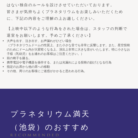
はない独自のルールを設けさせていただいております。
皆さまが気持ちよくプラネタリウムをお楽しみいただくため
に、下記の内容をご理解の上お越しください。
【上映中以下のような行為をされた場合は、スタッフの判断で
退室をお願いします。予めご了承ください】
大声を出す、泣き出す、お声漏れがひどい場合
（プラネタリウムドームの性質上、また小さな音でも非常に反響します。また、星空投映
のためにドーム内が大変暗くなる上、演出上非常に大きな音がいたします。特に小さなお
子様（乳幼児）をお連れのお客様はご注意ください。）
前の椅子を蹴る。
携帯電話や電子機器を操作する、または光漏れによる投映の妨げとなる行為
指定のお席から他の席への移動
その他、周りのお客様にご迷惑がかかると思われる行為。
プラネタリウム満天
（池袋）のおすすめ