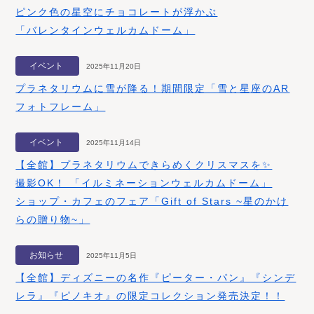
ピンク色の星空にチョコレートが浮かぶ​
「バレンタインウェルカムドーム」
イベント
2025年11月20日
プラネタリウムに雪が降る！期間限定「雪と星座のAR
フォトフレーム」
イベント
2025年11月14日
【全館】プラネタリウムできらめくクリスマスを✨
撮影OK！ 「イルミネーションウェルカムドーム」
ショップ・カフェのフェア「Gift of Stars ~星のかけ
らの贈り物~」
お知らせ
2025年11月5日
【全館】ディズニーの名作『ピーター・パン』『シンデ
レラ』『ピノキオ』の限定コレクション発売決定！！