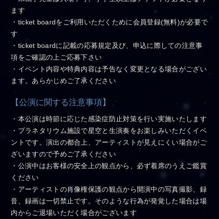
ます
・ticket boardをご利用いただくために会員登録(無料)が必要で
す
・ticket boardに記載の応募規定及び、申込に際しての注意事
項をご確認の上ご応募下さい
・イベント内容や特典内容は予告なく変更となる場合がござい
ます。あらかじめご了承ください
【公演に関する注意事項】
・本公演は時節に応じた感染症防止対策を行い実施いたします
・プラネタリウム施設で星空と生演奏をお楽しみいただくイベ
ントです。演出の都合上、アーティストが見えにくい場合がご
ざいますので予めご了承ください
・公演中はお客様の安全上の観点から、必ず着席のうえご鑑賞
ください
・アーティストの肖像権保護の観点から開演中の写真撮影、録
音、録画は一切禁止です。そのような行為が発覚した場合は場
内からご退場いただく場合がございます