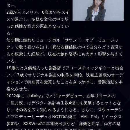
ター。
2歳からアメリカ、8歳までをスイ
スで過ごし、多様な文化の中で培
った感性が音楽の原点となってい
る。
幼少期に触れたミュージカル「サウンド・オブ・ミュージッ
ク」で歌う喜びを知り、異なる価値観の中で自分をどう表現す
るか模索した経験が、現在の創作姿勢にも大きく影響を与えて
いる。
15歳のとき偶然入った楽器店でアコースティックギターと出会
い、17歳でオリジナル楽曲の制作を開始。映画主題歌のオーデ
ィションで特別賞を受賞したことをきっかけに、音楽活動を本
格化させた。
2022年に「lullaby」でメジャーデビュー。翌年リリースの
「星月夜」はデジタル累計再生数4億回を突破するヒットとな
り、その名を広く知られるようになる。さらに、スウェーデン
のプロデューサーデュオNOTDの楽曲「AM : PM」リミックス
参加や、SXSWへの2年連続出演など、洋楽と邦楽、両方の魅