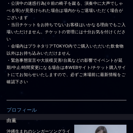
・公演中の迷惑行為(※前の椅子を蹴る、演奏中に大声でしゃ
べる等)が見受けられた場合は場内からご退場いただく場合が
ございます
・当日チケットをお持ちでないお客様はいかなる理由でもご入
場いただけません。チケットの管理には十分お気を付けくださ
い
・会場内はプラネタリアTOKYO内でご購入いただいた飲食物
以外はお持ち込みいただけません
・緊急事態宣言や大規模災害/台風などの影響でイベントが延
期/中止/時間変更になる場合は本WEBサイト/チケット購入サイ
トにてお知らせいたしますので、必ずご来場前に最新情報をご
確認下さい
プロフィール
由薫
沖縄生まれのシンガーソングライ