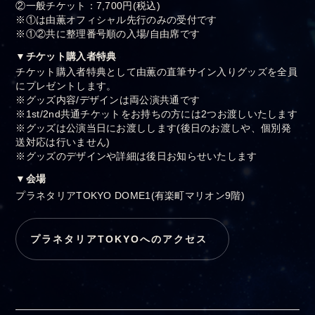
②一般チケット：7,700円(税込)
※①は由薫オフィシャル先行のみの受付です
※①②共に整理番号順の入場/自由席です
▼チケット購入者特典
チケット購入者特典として由薫の直筆サイン入りグッズを全員
にプレゼントします。
※グッズ内容/デザインは両公演共通です
※1st/2nd共通チケットをお持ちの方には2つお渡しいたします
※グッズは公演当日にお渡しします(後日のお渡しや、個別発
送対応は行いません)
※グッズのデザインや詳細は後日お知らせいたします
▼会場
プラネタリアTOKYO DOME1(有楽町マリオン9階)
プラネタリアTOKYOへのアクセス