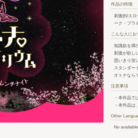
作品の特徴
刺激的/エロ
ーク・プラ
こんな人にお
知識欲を満
刺激が欲し
思いきり笑
スタンダー
オトナなら
注意事項
・本作品で
・本作品は
Other Langu
No available