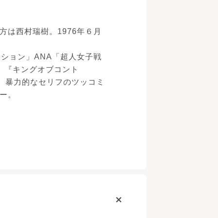
は西村瑞樹。1976年６月
ーション」ANA「超人女子戦
。『キングオブコント
勝。暴力的なセリフのツッコミ
ー。