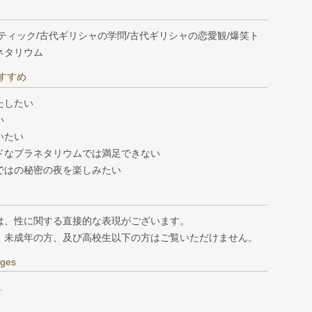
ティック/古代ギリシャの学問/古代ギリシャの恋愛観/爆笑ト
ネタリウム
すすめ
たしたい
い
いたい
ドなプラネタリウムでは満足できない
ではの秘密の夜を楽しみたい
は、性に関する直接的な表現がございます。
、未成年の方、及び高校生以下の方はご覧いただけません。
ages
.