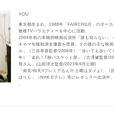
YOU
東京都生まれ。1988年「FAIRCHILD」のボ
散後TVバラエティーを中心に活動。
2004年初の本格的映画出演作「誰も知らない」
キネマ旬報助演女優賞を受賞。その後の主な映画
ル」（三谷幸喜監督/2006年）「歩いても歩いても
年）「走れ！T校バスケット部」（古澤健監督/2
母さん」(山田洋次監督/2023年9月公開)
「発見!仰天!!プレミアもん!!! 土曜はダメよ!
ほりん」（NHK Eテレ）等にレギュラー出演中
。