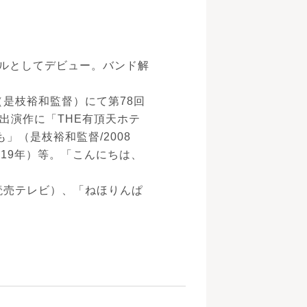
ーカルとしてデビュー。バンド解
（是枝裕和監督）にて第78回
出演作に「THE有頂天ホテ
」（是枝裕和監督/2008
019年）等。「こんにちは、
」（読売テレビ）、「ねほりんぱ
。