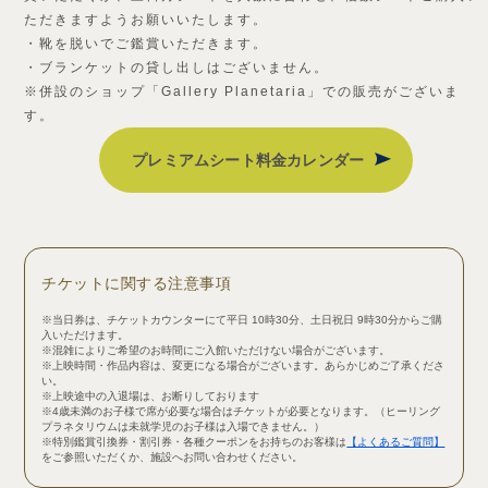
ただきますようお願いいたします。
・靴を脱いでご鑑賞いただきます。
・ブランケットの貸し出しはございません。
※併設のショップ「Gallery Planetaria」での販売がございま
す。
プレミアムシート料金カレンダー
チケットに関する注意事項
※当日券は、チケットカウンターにて平日 10時30分、土日祝日 9時30分からご購
入いただけます。
※混雑によりご希望のお時間にご入館いただけない場合がございます。
※上映時間・作品内容は、変更になる場合がございます。あらかじめご了承くださ
い。
※上映途中の入退場は、お断りしております
※4歳未満のお子様で席が必要な場合はチケットが必要となります。（ヒーリング
プラネタリウムは未就学児のお子様は入場できません。）
※特別鑑賞引換券・割引券・各種クーポンをお持ちのお客様は
【よくあるご質問】
をご参照いただくか、施設へお問い合わせください。