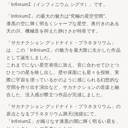
「InfiniumΣ（インフィニウム シグマ）」です。
「InfiniumΣ」の最大の魅力は“究極の星空空間”。
漆黒の空に輝く明るくシャープな星空、奥行きのある
天の川、機械音を抑えた静けさが特長です。
「サカナクション グッドナイト・プラネタリウム」
は、この「InfiniumΣ」の魅力を最大限に生かした作品
として誕生しました。
これまでにない星空表現に加え、音に合わせてひとつ
ひとつの星を映し出し、壁や床面にも星々を投映、実
際に宇宙を漂っているかのように感じられる幻想的な
空間を作り出す演出など、サカナクションの音楽と融
合した、没入感が際立つ作品が完成しました。
「サカナクション グッドナイト・プラネタリウム」の
原点となるプラネタリウム満天(池袋)にて、
「InfiniumΣ」が織りなす漆黒の闇に輝く明るい星を、