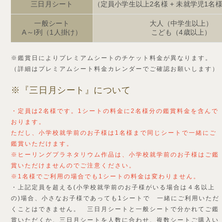
三日月シート
（定員小学生以上2名様 + 未就学児1名
一般シート
大人（中学生以上）
A～I列（1人掛け）
こども（4歳以上）
※鑑賞日によりプレミアムシートのチケット料金が異なります。
（詳細はプレミアムシート料金カレンダーでご確認お願いします）
※『三日月シート』について
・定員は2名様です。1シートの料金に2名様分の鑑賞料金を含んで
おります。
ただし、小学校就学前のお子様は1名様まで同じシートで一緒にご
鑑賞いただけます。
※ヒーリングプラネタリウム作品は、小学校就学前のお子様はご鑑
賞いただけませんのでご注意ください。
※1名様でご利用の場合でも1シートの料金は変わりません。
・上記定員を超える(小学校就学前のお子様がいる場合は４名以上
の)場合、小さなお子様であっても1シートで 一緒にご利用いただ
くことはできません。 三日月シートと一般シートで分かれてご鑑
賞いただくか、三日月シートを人数に合わせ、複数シートご購入い