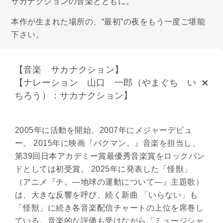
サカナクションの音楽とともに。
本作が生まれた場所の、“最初”の夜をもう一度ご堪能
下さい。
【音楽 サカナクション】
【ナレーション 山口 一郎（やまぐち い
ちろう）：サカナクション】
2005年に活動を開始、2007年にメジャーデビュ
ー。 2015年に映画『バクマン。』⾳楽を担当し、
第39回⽇本アカデミー賞最優秀⾳楽賞をロックバン
ドとしては初受賞。 2025年に発表した「怪獣」
（アニメ『チ。―地球の運動について―』主題歌）
は、⼤きな反響を呼び、続く新曲 「いらない」も
「怪獣」に続き各⾳楽配信チャートの上位を席巻し
ている。⾳楽的な評価も受けながら「ミュージシャ