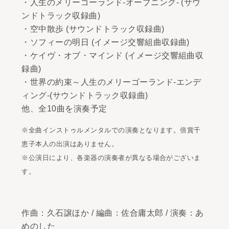
・人生のメリーゴーランド-オープニング- (サウ
ンドトラック収録曲)
・空中散歩 (サウンドトラック収録曲)
・ソフィーの明日 (イメージ交響組曲収録曲)
・ケイヴ・オブ・マインド (イメージ交響組曲収
録曲)
・世界の約束～人生のメリーゴーランド-エンデ
ィング-(サウンドトラック収録曲)
他、全10曲を演奏予定
※全曲インストゥルメンタルでの演奏となります。倍賞千
恵子本人の出演はありません。
※公演日により、各楽器の演奏者が異なる場合がございま
す。
作曲：久石譲ほか / 編曲：佐合庸太郎 / 演奏：あ
めのした