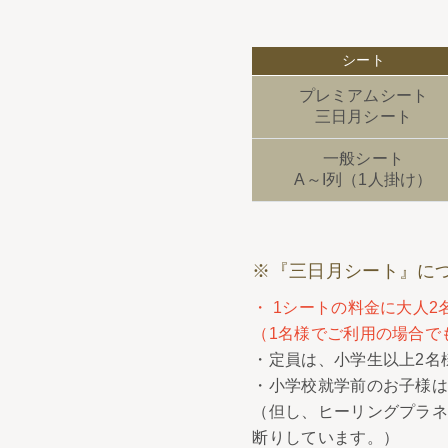
シート
プレミアムシート
三日月シート
一般シート
A～I列（1人掛け）
※『三日月シート』に
・ 1シートの料金に大人
（1名様でご利用の場合で
・定員は、小学生以上2名
・小学校就学前のお子様は
（但し、ヒーリングプラネ
断りしています。）