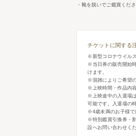
・靴を脱いでご鑑賞くだ
チケットに関する
※新型コロナウイル
※当日券の販売開始
けます。
※混雑によりご希望
※上映時間・作品内
※上映途中の入退場は、
可能です。入退場の
※4歳未満のお子様
※特別鑑賞引換券・割
設へお問い合わせく