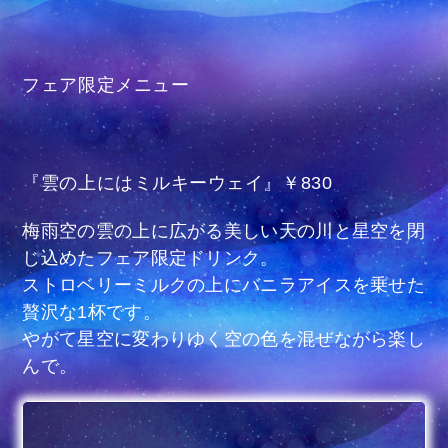
フェア限定メニュー
『雲の上にはミルキーウェイ』￥830
梅雨空の雲の上に広がる美しい天の川と星空を閉
じ込めたフェア限定ドリンク。
ストロベリーミルクの上にバニラアイスを乗せた
贅沢な1杯です。
やがて星空に変わりゆく空の色を混ぜながら楽し
んで。