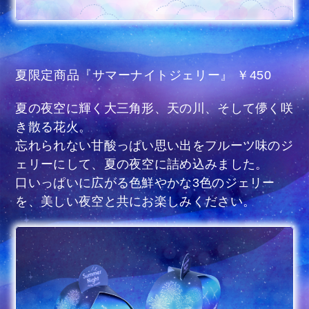
夏限定商品『サマーナイトジェリー』 ￥450
夏の夜空に輝く大三角形、天の川、そして儚く咲
き散る花火。
忘れられない甘酸っぱい思い出をフルーツ味のジ
ェリーにして、夏の夜空に詰め込みました。
口いっぱいに広がる色鮮やかな3色のジェリー
を、美しい夜空と共にお楽しみください。