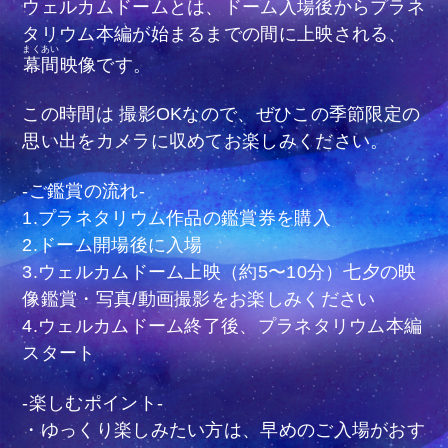
ウェルカムドームとは、ドーム入場後からプラネ
タリウム本編が始まるまでの間に上映される、
まくあい
幕間
映像です。
この時間は 撮影OKなので、ぜひこの季節限定の
思い出をカメラに収めてお楽しみください。
-ご鑑賞の流れ-
1.プラネタリウム作品の鑑賞券を購入
2.ドーム開場後に入場
3.ウェルカムドーム上映（約5〜10分）七夕の映
像鑑賞・写真/動画撮影をお楽しみください
4.ウェルカムドーム終了後、プラネタリウム本編
スタート
-楽しむポイント-
・ゆっくり楽しみたい方は、早めのご入場がおす