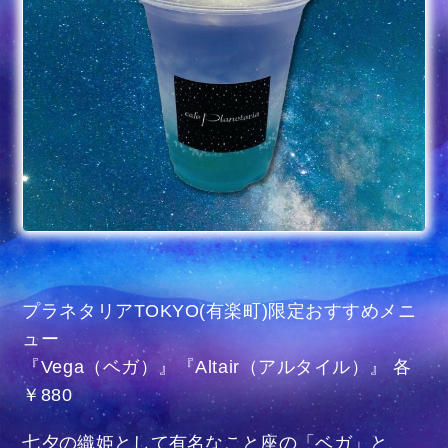
プラネタリアTOKYO(有楽町)限定おすすめメニ
ュー
『Vega（ベガ）』『Altair（アルタイル）』 各
￥880
七夕の織姫として有名なこと座の「ベガ」と、