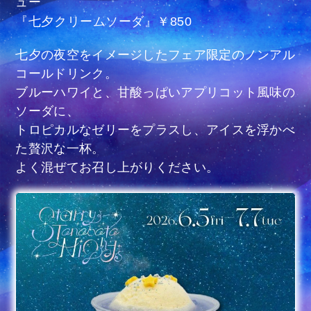
ュー
『七夕クリームソーダ』​￥850
七夕の夜空をイメージしたフェア限定のノンアル
コールドリンク。​
ブルーハワイと、甘酸っぱいアプリコット風味の
ソーダに、
トロピカルなゼリーをプラスし、​アイスを浮かべ
た贅沢な一杯。​
よく混ぜてお召し上がりください。​