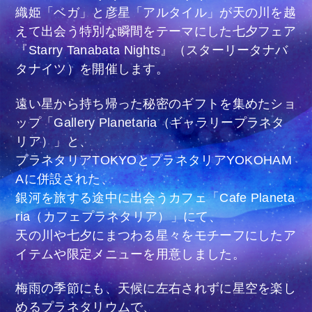
織姫「ベガ」と彦星「アルタイル」が天の川を越
えて出会う特別な瞬間をテーマにした七夕フェア
『Starry Tanabata Nights』（スターリータナバ
タナイツ）を開催します。
遠い星から持ち帰った秘密のギフトを集めたショ
ップ「Gallery Planetaria（ギャラリープラネタ
リア）」と、
プラネタリアTOKYOとプラネタリアYOKOHAM
Aに併設された、
銀河を旅する途中に出会うカフェ「Cafe Planeta
ria（カフェプラネタリア）」にて、
天の川や七夕にまつわる星々をモチーフにしたア
イテムや限定メニューを用意しました。
梅雨の季節にも、天候に左右されずに星空を楽し
めるプラネタリウムで、