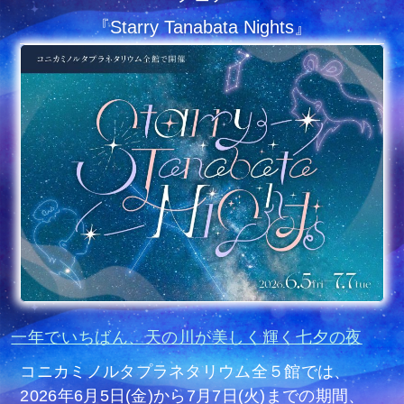
『Starry Tanabata Nights』
一年でいちばん、天の川が美しく輝く七夕の夜
コニカミノルタプラネタリウム全５館では、
2026年6月5日(金)から7月7日(火)までの期間、