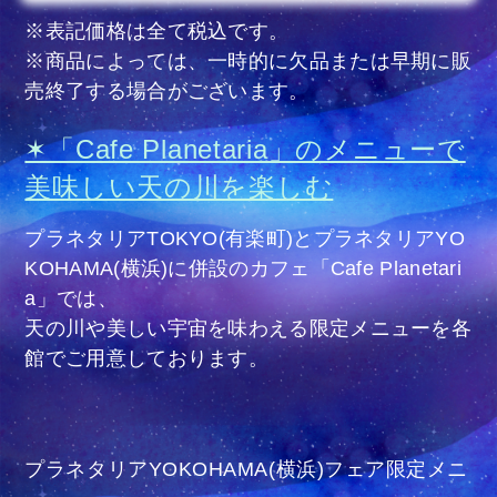
※表記価格は全て税込です。
※商品によっては、一時的に欠品または早期に販
売終了する場合がございます。
✶「Cafe Planetaria」のメニューで
美味しい天の川を楽しむ
プラネタリアTOKYO(有楽町)とプラネタリアYO
KOHAMA(横浜)に併設のカフェ「Cafe Planetari
a」では、
天の川や美しい宇宙を味わえる限定メニューを各
館でご用意しております。
プラネタリアYOKOHAMA(横浜)​フェア限定メニ