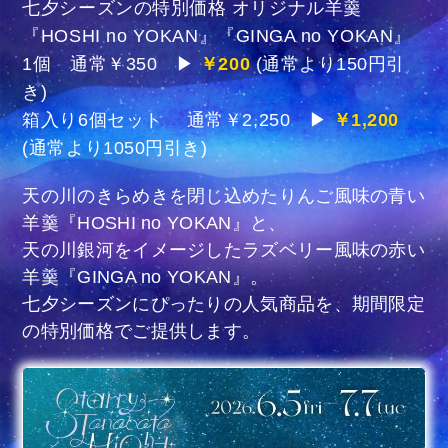
七夕シーズンの特別価格 オリジナル羊羹
『HOSHI no YOKAN』『GINGA no YOKAN』
1個 通常￥350 ▶
￥200
(通常より150円引
き)
箱入り6個セット 通常￥2,250 ▶
￥1,200
(通常より1050円引き)
天の川のきらめきを閉じ込めたりんご風味の青い
羊羹『HOSHI no YOKAN』と、
天の川銀河をイメージしたラズベリー風味の赤い
羊羹『GINGA no YOKAN』。
七夕シーズンにぴったりの人気商品を、期間限定
の特別価格でご提供します。