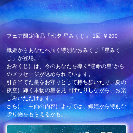
フェア限定商品『七夕 星みくじ』 1回 ￥200
織姫からあなたへ届く特別なおみくじ「星みく
じ」が登場。
おみくじには、今のあなたを導く“運命の星”から
のメッセージが込められています。
引き当てた星をお守りとして持ち歩いたり、夏の
夜空に輝く本物の星を見上げたりしながら、お楽
しみいただけます。
さらに、中面の内容によっては、織姫から特別な
贈り物をもらえるかも。