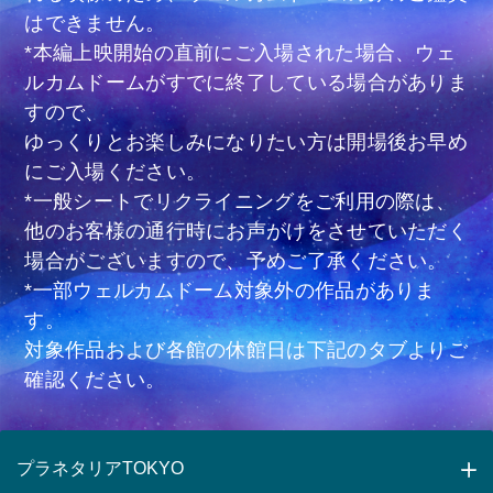
はできません。
*本編上映開始の直前にご入場された場合、ウェ
ルカムドームがすでに終了している場合がありま
すので、
ゆっくりとお楽しみになりたい方は開場後お早め
にご入場ください。
*一般シートでリクライニングをご利用の際は、
他のお客様の通行時にお声がけをさせていただく
場合がございますので、予めご了承ください。
*一部ウェルカムドーム対象外の作品がありま
す。
対象作品および各館の休館日は下記のタブよりご
確認ください。
プラネタリアTOKYO