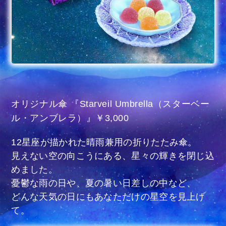
オリジナル傘 『Starveil Umbrella（スターベー
ル・アンブレラ）』￥3,000
12星座が描かれた晴雨兼用の折りたたみ傘。
見えない空の向こうにある、星々の輝きを閉じ込
めました。
憂鬱な雨の日や、夏の暑い日差しの中など、
どんな天気の日にもあなただけの星空を見上げ
て。