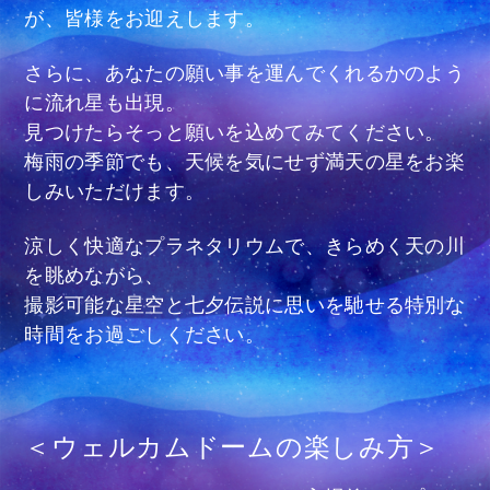
が、皆様をお迎えします。
さらに、あなたの願い事を運んでくれるかのよう
に流れ星も出現。
見つけたらそっと願いを込めてみてください。
梅雨の季節でも、天候を気にせず満天の星をお楽
しみいただけます。
涼しく快適なプラネタリウムで、きらめく天の川
を眺めながら、
撮影可能な星空と七夕伝説に思いを馳せる特別な
時間をお過ごしください。
＜ウェルカムドームの楽しみ方＞