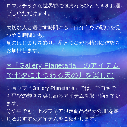
ロマンチックな世界観に包まれるひとときをお過
ごしいただけます。
大切な人と過ごす時間にも、自分自身の願いを見
つめる時間にも。
夏のはじまりを彩り、星とつながる特別な体験を
お届けします。
✶「Gallery Planetaria」のアイテム
で七夕にまつわる天の川を楽しむ
ショップ「Gallery Planetaria」では、ご自宅で
も星空の輝きを楽しめるアイテムを取り揃えてい
ます。
その中でも、七夕フェア限定商品や“天の川”を感
じるおすすめアイテムをご紹介します。