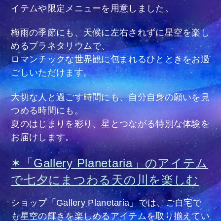
イテムや限定メニューを用意しました。
梅雨の季節にも、天候に左右されずに星空を楽し
めるプラネタリウムで、
ロマンチックな世界観に包まれるひとときをお過
ごしいただけます。
大切な人と過ごす時間にも、自分自身の願いを見
つめる時間にも。
夏のはじまりを彩り、星とつながる特別な体験を
お届けします。
✶「Gallery Planetaria」のアイテム
で七夕にまつわる天の川を楽しむ
ショップ「Gallery Planetaria」では、ご自宅で
も星空の輝きを楽しめるアイテムを取り揃えてい