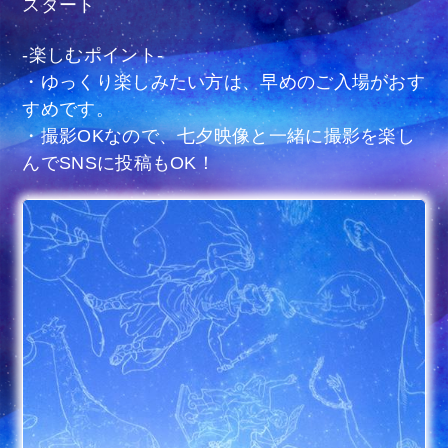
スタート
-楽しむポイント-
・ゆっくり楽しみたい方は、早めのご入場がおす
すめです。
・撮影OKなので、七夕映像と一緒に撮影を楽し
んでSNSに投稿もOK！