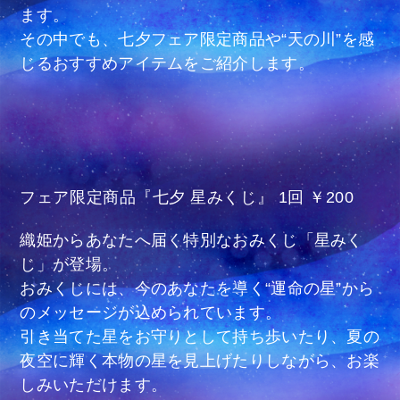
ます。
その中でも、七夕フェア限定商品や“天の川”を感
じるおすすめアイテムをご紹介します。
フェア限定商品『七夕 星みくじ』 1回 ￥200
織姫からあなたへ届く特別なおみくじ「星みく
じ」が登場。
おみくじには、今のあなたを導く“運命の星”から
のメッセージが込められています。
引き当てた星をお守りとして持ち歩いたり、夏の
夜空に輝く本物の星を見上げたりしながら、お楽
しみいただけます。