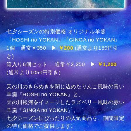
七夕シーズンの特別価格 オリジナル羊羹
『HOSHI no YOKAN』『GINGA no YOKAN』
1個 通常￥350 ▶
￥200
(通常より150円引
き)
箱入り6個セット 通常￥2,250 ▶
￥1,200
(通常より1050円引き)
天の川のきらめきを閉じ込めたりんご風味の青い
羊羹『HOSHI no YOKAN』と、
天の川銀河をイメージしたラズベリー風味の赤い
羊羹『GINGA no YOKAN』。
七夕シーズンにぴったりの人気商品を、期間限定
の特別価格でご提供します。