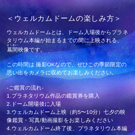
＜ウェルカムドームの楽しみ方＞
ウェルカムドームとは、ドーム入場後からプラネ
タリウム本編が始まるまでの間に上映される、
まくあい
幕間
映像です。
この時間は 撮影OKなので、ぜひこの季節限定の
思い出をカメラに収めてお楽しみください。
-ご鑑賞の流れ-
1.プラネタリウム作品の鑑賞券を購入
2.ドーム開場後に入場
3.ウェルカムドーム上映（約5〜10分）七夕の映
像鑑賞・写真/動画撮影をお楽しみください
4.ウェルカムドーム終了後、プラネタリウム本編