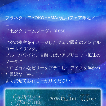
プラネタリアYOKOHAMA(横浜)​フェア限定メニ
ュー
『七夕クリームソーダ』​￥850
七夕の夜空をイメージしたフェア限定のノンアル
コールドリンク。​
ブルーハワイと、甘酸っぱいアプリコット風味の
ソーダに、
トロピカルなゼリーをプラスし、​アイスを浮かべ
た贅沢な一杯。​
よく混ぜてお召し上がりください。​