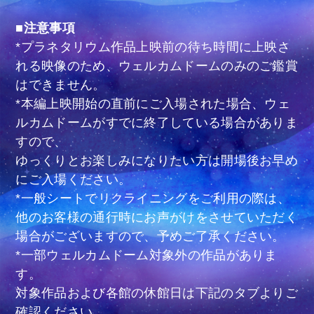
■注意事項
*プラネタリウム作品上映前の待ち時間に上映さ
れる映像のため、ウェルカムドームのみのご鑑賞
はできません。
*本編上映開始の直前にご入場された場合、ウェ
ルカムドームがすでに終了している場合がありま
すので、
ゆっくりとお楽しみになりたい方は開場後お早め
にご入場ください。
*一般シートでリクライニングをご利用の際は、
他のお客様の通行時にお声がけをさせていただく
場合がございますので、予めご了承ください。
*一部ウェルカムドーム対象外の作品がありま
す。
対象作品および各館の休館日は下記のタブよりご
確認ください。