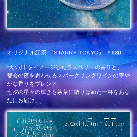
オリジナル紅茶 『STARRY TOKYO』 ￥680
“天の川”をイメージしたラズベリーの香りと、
都会の夜を思わせるスパークリングワインの華や
かな香りをブレンド。
七夕の星々の輝きを茶葉に散りばめた一杯をあな
たにお届け。