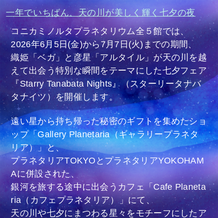
一年でいちばん、天の川が美しく輝く七夕の夜
コニカミノルタプラネタリウム全５館では、
2026年6月5日(金)から7月7日(火)までの期間、
織姫「ベガ」と彦星「アルタイル」が天の川を越
えて出会う特別な瞬間をテーマにした七夕フェア
『Starry Tanabata Nights』（スターリータナバ
タナイツ）を開催します。
遠い星から持ち帰った秘密のギフトを集めたショ
ップ「Gallery Planetaria（ギャラリープラネタ
リア）」と、
プラネタリアTOKYOとプラネタリアYOKOHAM
Aに併設された、
銀河を旅する途中に出会うカフェ「Cafe Planeta
ria（カフェプラネタリア）」にて、
天の川や七夕にまつわる星々をモチーフにしたア