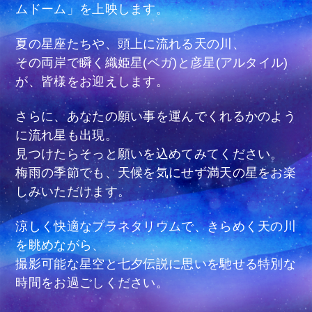
ムドーム」を上映します。
夏の星座たちや、頭上に流れる天の川、
その両岸で瞬く織姫星(ベガ)と彦星(アルタイル)
が、皆様をお迎えします。
さらに、あなたの願い事を運んでくれるかのよう
に流れ星も出現。
見つけたらそっと願いを込めてみてください。
梅雨の季節でも、天候を気にせず満天の星をお楽
しみいただけます。
涼しく快適なプラネタリウムで、きらめく天の川
を眺めながら、
撮影可能な星空と七夕伝説に思いを馳せる特別な
時間をお過ごしください。