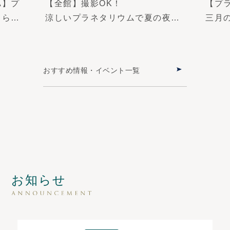
A】プ
【全館】撮影OK！
【プラ
きらめ
涼しいプラネタリウムで夏の夜空
三月の
を楽しむ
EXPE
『花火ウェルカムドーム』
LED
おすすめ情報・イベント一覧
お知らせ