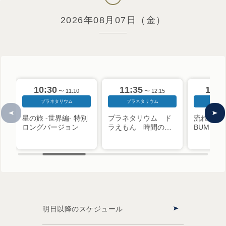
2026年08月07日（金）
10:30
11:35
12:4
〜 11:10
〜 12:15
プラネタリウム
プラネタリウム
プラネ
星の旅 -世界編- 特別
プラネタリウム ド
流れ星を探し
ロングバージョン
ラえもん 時間のひ
BUMP OF
みつ
明日以降のスケジュール