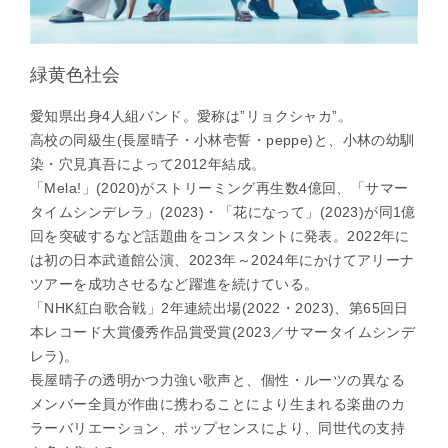
緑黄色社会
愛知県出身4人組バンド。愛称は”リョクシャカ”。
高校の同級生(長屋晴子・小林壱誓・peppe)と、小林の幼馴
染・穴見真吾によって2012年結成。
「Mela!」(2020)がストリーミング再生数4億回、「サマー
タイムシンデレラ」(2023)・「花になって」(2023)が同1億
回を突破するなど話題曲をコンスタントに発表。2022年に
は初の日本武道館公演、2023年～2024年にかけてアリーナ
ツアーを成功させるなど躍進を続けている。
「NHK紅白歌合戦」2年連続出場(2022・2023)、第65回日
本レコード大賞優秀作品賞受賞(2023／サマータイムシンデ
レラ)。
長屋晴子の透明かつ力強い歌声と、個性・ルーツの異なる
メンバー全員が作曲に携わることにより生まれる楽曲のカ
ラーバリエーション、ポップセンスにより、同世代の支持