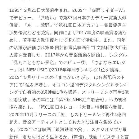
1993年2月21日大阪府生まれ。2009年『仮面ライダーW』
でデビュー。『共喰い』で第37回日本アカデミー賞新人俳
優賞、『あゝ、荒野』で第41回日本アカデミー賞最優秀主
演男優賞などを受賞。同作により2017年度の映画賞を総な
めし、若手実力派俳優として多方面で活動中。また、同年
の活躍が評価され第68回芸術選奨映画部門 文部科学大臣新
人賞を受賞した。2017年から音楽活動を開始し、シングル
「見たこともない景色」でデビュー後、「さよならエレジ
ー」はLINEMUSICで2018年年間ランキング1位を獲得。
2019年5月リリースの「まちがいさがし」は各所配信スト
アにて1位を席巻し、オリコン週間デジタルシングルランキ
ングで自身初の3週連続1位を獲得、ストリーミング再生3億
回を突破。その年には『第70回NHK紅白歌合戦』への初出
場を果たし、『第61回日本レコード大賞』特別賞を受賞。
2020年11月リリースの「虹」もストリーミング再生4億回
超え。音楽アーティストとしても大きな注目を集めてい
る。2023年には映画「銀河鉄道の父」、スタジオジブリ最
新作「君たちはどう生きるか」(声優)、映画「ミステリと言