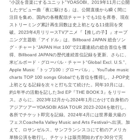
“小説を音楽にするユニット”YOASOBI。2019年11月に公開
したデビュー曲「夜に駆ける」は、公開直後から瞬く間に
注目を集め、国内の各種配信チャートでも1位を席巻、現在
ストリーミング累計再生回数は史上初となる11億回を突
破。2023年4月リリースTVアニメ『【推しの子】』オープ
ニング主題歌「アイドル」は、Billboard JAPAN 総合ソン
グ・チャート“JAPAN Hot 100”で21週連続の総合首位を獲
得、Billboard JAPANの歴代連続首位記録を更新、さらに、
米ビルボード・グローバル・チャート“Global Excl. U.S.”、
Apple Music「トップ100：グローバル」、YouTube music
charts TOP 100 songs Globalでも首位を獲得し、J-POP史
上初となる記録を次々と打ち立て続けた。同年10月には、
約1年半の活動を記した3rd EP『THE BOOK 3』をリリー
ス。さらに、2023年12月から2024年1月にかけて自身初の
アジアツアーYOASOBI ASIA TOUR 2023-2024を敢行し、
各所でチケット即完を記録。2024年4月には世界最大級の
フェスCoachella Valley Music and Arts Festivalへ出演。加
えて、ロサンゼルス、サンフランシスコにて初のアメリカ
単独公演を敢行し、チケットは販売開始わずか30分で完