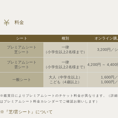
料金
シート
種別
オンライン購
プレミアムシート
一律
3,200円／
芝シート
（小学生以上2名様まで）
プレミアムシート
一律
4,200円 ～ 4,4
雲シート
（小学生以上2名様まで）
大人（中学生以上）
1,600円
一般シート
こども（4歳以上）
1,000円
※鑑賞日によりプレミアムシートのチケット料金が異なります。（詳細
はプレミアムシート料金カレンダーでご確認お願いします）
※『芝/雲シート』について