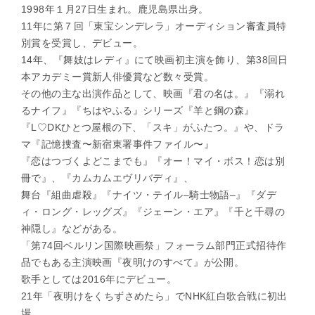
1998年１月27日生まれ。鹿児島県出身。
11年に第７回「東宝シンデレラ」オーディション審査員特
別賞を受賞し、デビュー。
14年、『舞妓はレディ』にて映画初主演を飾り、第38回日
本アカデミー賞新人俳優賞など数々受賞。
その他の主な出演作品として、映画『君の名は。』『溺れ
るナイフ』『ちはやふる』シリーズ『羊と鋼の森』
『L♡DKひとつ屋根の下、「スキ」がふたつ。』や、ドラ
マ『記憶捜査〜新宿東署事件ファイル〜』
『恋はつづくよどこまでも』『オー！マイ・ボス！恋は別
冊で』、『カムカムエヴリバディ』、
舞台『組曲虐殺』『ナイツ・テイル–騎士物語–』『ダデ
ィ・ロング・レッグズ』『ジェーン・エア』『千と千尋の
神隠し』などがある。
「第74回ベルリン国際映画祭」フォーラム部門正式招待作
品でもある主演映画『夜明けのすべて』が公開。
歌手としては2016年にデビュー。
21年「夜明けをくちずさめたら」でNHK紅白歌合戦に初出
場。