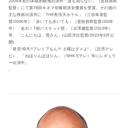
2004年初の本格的映画出演作「誰も知らない」（是枝裕和
監督）にて第78回キネマ旬報助演女優賞を受賞。その後の
主な映画出演作に「THE有頂天ホテル」（三谷幸喜監
督/2006年）「歩いても歩いても」（是枝裕和監督/2008
年）「走れ！T校バスケット部」（古澤健監督/2019年）
等。「こんにちは、母さん」(山田洋次監督/2023年9月公
開)
「発見!仰天!!プレミアもん!!! 土曜はダメよ!」（読売テレ
ビ）、「ねほりんぱほりん」（NHK Eテレ）等にレギュラ
ー出演中。
。