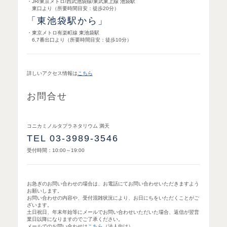
・JR/東京メトロ/西武池袋線/東武東上線 池袋駅
東口より（所要時間目安：徒歩20分）
「東池袋駅から」
・東京メトロ有楽町線 東池袋駅
6,7番出口より（所要時間目安：徒歩10分）
詳しいアクセス情報は
こちら
お問合せ
コニカミノルタプラネタリウム 満天
TEL 03-3989-3546
受付時間：10:00～19:00
お急ぎのお問い合わせの場合は、お電話にてお問い合わせいただきますよう
お願いします。
お問い合わせの内容や、受付混雑状況により、お日にちをいただくことがご
ざいます。
土日祝日、年末年始等にメールでお問い合わせいただいた場合、返信が翌営
業日以降になりますのでご了承ください。
メールでのお問い合わせは
こちら
（法人向け）