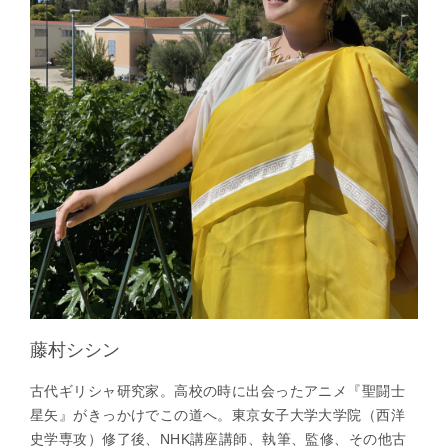
藤村シシン
古代ギリシャ研究家。高校の時に出会ったアニメ『聖闘士
星矢』がきっかけでこの道へ。東京女子大学大学院（西洋
史学専攻）修了後、NHK講座講師、執筆、監修、その他古