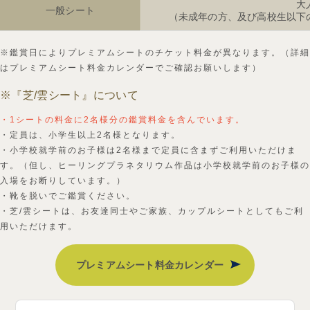
大
一般シート
（未成年の方、及び高校生以下
※鑑賞日によりプレミアムシートのチケット料金が異なります。（詳細
はプレミアムシート料金カレンダーでご確認お願いします）
※『芝/雲シート』について
・1シートの料金に2名様分の鑑賞料金を含んでいます。
・定員は、小学生以上2名様となります。
・小学校就学前のお子様は2名様まで定員に含まずご利用いただけま
す。（但し、ヒーリングプラネタリウム作品は小学校就学前のお子様の
入場をお断りしています。）
・靴を脱いでご鑑賞ください。
・芝/雲シートは、お友達同士やご家族、カップルシートとしてもご利
用いただけます。
プレミアムシート料金カレンダー